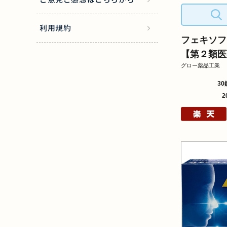
利用規約
フェキソフ
【第２類医
グロー薬品工業
30
2