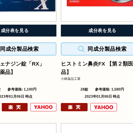
成分表を見る
成分表を見る
同成分製品検索
同成分製品検索
ェナジン錠「RX」
ヒストミン鼻炎FX 【第２類
薬品】
品】
小林薬品工業
錠
参考価格: 1,100円
28錠
参考価格: 1,580円
023年01月06日 時点
2023年01月06日 時点