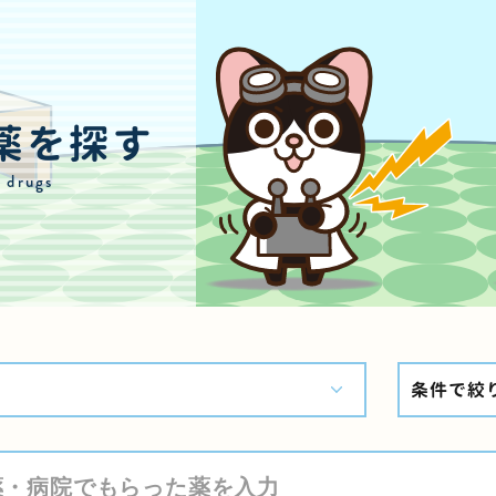
薬を探す
r drugs
条件で絞