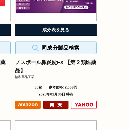
成分表を見る
同成分製品検索
医薬
ノスポール鼻炎錠FX 【第２類医薬
品】
協和薬品工業
30錠
参考価格: 2,068円
2023年01月06日 時点