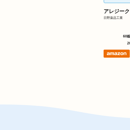
アレジーク
日野薬品工業
60
2