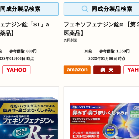
同成分製品検索
同成分製品検索
ェナジン錠「ST」a
フェキソフェナジン錠α 【第
薬品】
医薬品】
奥田製薬
錠
参考価格: 880円
30錠
参考価格: 1,359円
023年01月06日 時点
2023年01月06日 時点