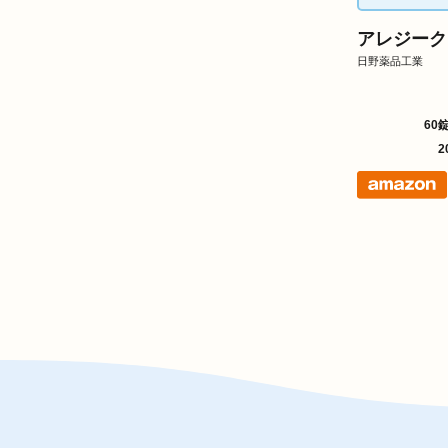
アレジーク
日野薬品工業
60
2