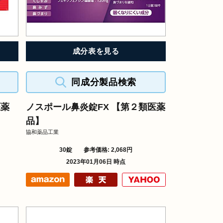
成分表を見る
同成分製品検索
医薬
ノスポール鼻炎錠FX 【第２類医薬
品】
協和薬品工業
30錠
参考価格: 2,068円
2023年01月06日 時点