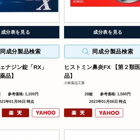
成分表を見る
成分表を見る
同成分製品検索
同成分製品検索
ェナジン錠「RX」
ヒストミン鼻炎FX 【第２類
薬品】
品】
小林薬品工業
錠
参考価格: 1,100円
28錠
参考価格: 1,580円
023年01月06日 時点
2023年01月06日 時点