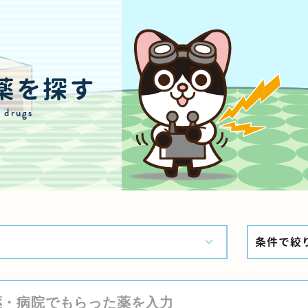
薬を探す
r drugs
条件で絞