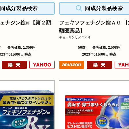
同成分製品検索
同成分製品検索
ェナジン錠α 【第２類
フェキソフェナジン錠ＡＧ 【
類医薬品】
キョーリンリメディオ
錠
参考価格: 1,359円
56錠
参考価格: 2,508円
023年01月06日 時点
2023年01月06日 時点