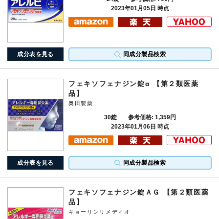
2023年01月05日 時点
成分表を見る
同成分製品検索
フェキソフェナジン錠α 【第２類医薬
品】
奥田製薬
30錠
参考価格: 1,359円
2023年01月06日 時点
成分表を見る
同成分製品検索
フェキソフェナジン錠ＡＧ 【第２類医薬
品】
キョーリンリメディオ