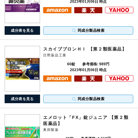
2023年01月06日 時点
成分表を見る
同成分製品検索
スカイブブロンＨＩ 【第２類医薬品】
日野薬品工業
60錠
参考価格: 989円
2023年01月06日 時点
成分表を見る
同成分製品検索
エメロット「FX」錠ジュニア 【第２類
医薬品】
奥田製薬