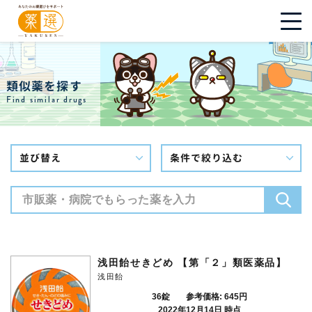
類似薬を探す
Find similar drugs
並び替え
条件で絞り込む
浅田飴せきどめ 【第「２」類医薬品】
浅田飴
36錠
参考価格: 645円
2022年12月14日 時点