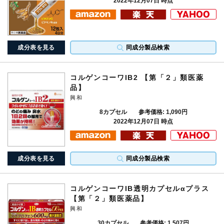
2022年12月07日 時点
成分表を見る
同成分製品検索
コルゲンコーワIB2 【第「２」類医薬
品】
興和
8カプセル
参考価格: 1,090円
2022年12月07日 時点
成分表を見る
同成分製品検索
コルゲンコーワIB透明カプセルαプラス
【第「２」類医薬品】
興和
30カプセル
参考価格: 1,507円