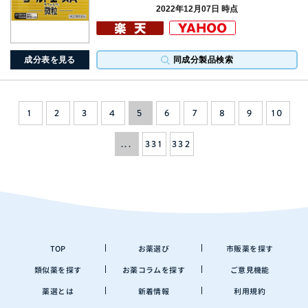
2022年12月07日 時点
成分表を見る
同成分製品検索
1
2
3
4
5
6
7
8
9
10
...
331
332
TOP
お薬選び
市販薬を探す
類似薬を探す
お薬コラムを探す
ご意見機能
薬選とは
新着情報
利用規約